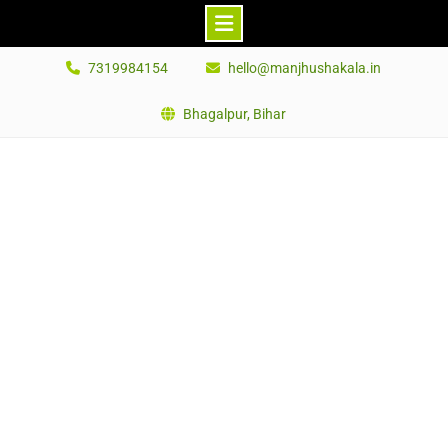
Skip
7319984154
hello@manjhushakala.in
to
content
Bhagalpur, Bihar