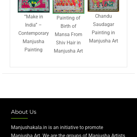
Chandu
“Make in
Painting of
Saudagar
India” –
Birth of
Painting in
Contemporary
Mansa From
Manjusha Art
Manjusha
Shiv Hair in
Painting
Manjusha Art
About Us
Manjushakala.in is an initiative to promote
Manjusha Art. We are the groups of Manjusha Artists