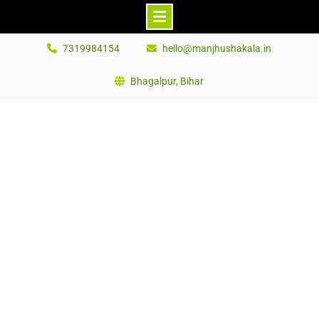
Skip
7319984154
hello@manjhushakala.in
to
content
Bhagalpur, Bihar