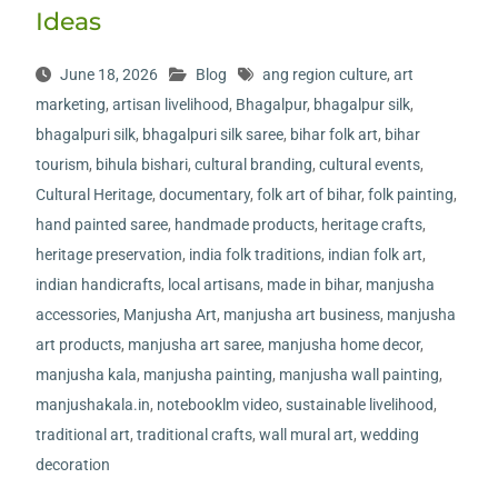
Ideas
June 18, 2026
Blog
ang region culture
,
art
marketing
,
artisan livelihood
,
Bhagalpur
,
bhagalpur silk
,
bhagalpuri silk
,
bhagalpuri silk saree
,
bihar folk art
,
bihar
tourism
,
bihula bishari
,
cultural branding
,
cultural events
,
Cultural Heritage
,
documentary
,
folk art of bihar
,
folk painting
,
hand painted saree
,
handmade products
,
heritage crafts
,
heritage preservation
,
india folk traditions
,
indian folk art
,
indian handicrafts
,
local artisans
,
made in bihar
,
manjusha
accessories
,
Manjusha Art
,
manjusha art business
,
manjusha
art products
,
manjusha art saree
,
manjusha home decor
,
manjusha kala
,
manjusha painting
,
manjusha wall painting
,
manjushakala.in
,
notebooklm video
,
sustainable livelihood
,
traditional art
,
traditional crafts
,
wall mural art
,
wedding
decoration